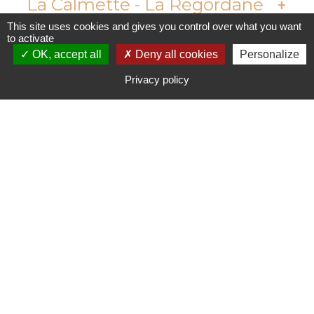
La Calmette - La Régordane
This site uses cookies and gives you control over what you want
to activate
OK, accept all
Deny all cookies
Personalize
Lézan - Les Arcades
Privacy policy
Saint-Quentin-La-Poterie -
Les Jardins
Verfeuil - Les Olivettes